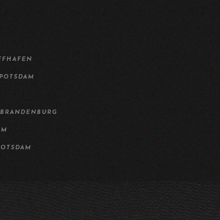
FFHAFEN
 POTSDAM
 BRANDENBURG
AM
POTSDAM